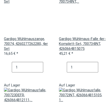
Gardigo Wühlmauszange,
Gardigo Wühlmaus-Falle 4er-
70074, 4260277262280, 4er
Komplett-Set, 700734INT,
Set
4260664815075
16,65 €
*
45,21 €
*
Auf Lager
Auf Lager