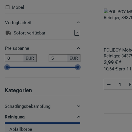
Möbel
Verfügbarkeit
Sofort verfügbar
Artikel gefunden
7
Preisspanne
POLIBOY Möbel
Reiniger, 3437
EUR
EUR
ml
3,99 €
*
10,64 € pro 1 l
F
Kategorien
Schädlingsbekämpfung
Reinigung
Abfallkörbe