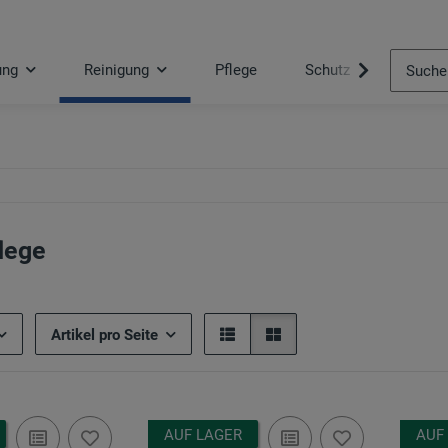
ung
Reinigung
Pflege
Schutz
Tool
lege
Artikel pro Seite
AUF LAGER
AUF