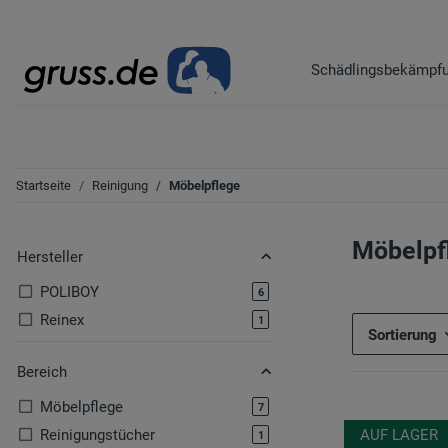
Schädlingsbekämpf
Startseite
Reinigung
Möbelpflege
Möbelpf
Hersteller
POLIBOY
Artikel gefunden
6
Reinex
Artikel gefunden
1
Sortierung
Bereich
Möbelpflege
Artikel gefunden
7
Reinigungstücher
AUF LAGER
Artikel gefunden
1