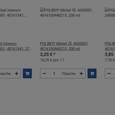
 Intensiv
POLIBOY Möbel Öl, 4420001,
POLIB
501, 40161341, 375
4016100440215, 200 ml
40161
3,25 €
*
3,85
16,25 € pro 1 l
7,70 €
lasche
Flasche