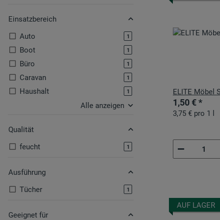
Einsatzbereich
Auto
Artikel gefunden
1
Boot
Artikel gefunden
1
Büro
Artikel gefunden
1
Caravan
Artikel gefunden
1
Haushalt
ELITE Möbel S
Artikel gefunden
1
1,50 €
*
Alle anzeigen
3,75 € pro 1 l
Qualität
feucht
Artikel gefunden
1
Ausführung
Tücher
Artikel gefunden
1
AUF LAGER
Geeignet für