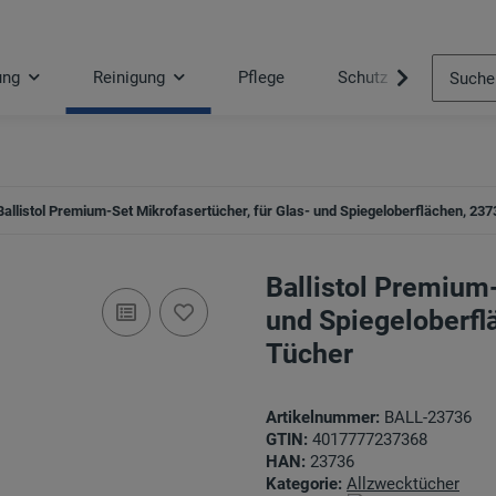
ung
Reinigung
Pflege
Schutz
Tool
Ballistol Premium-Set Mikrofasertücher, für Glas- und Spiegeloberflächen, 23
Ballistol Premium-
und Spiegeloberfl
Tücher
Artikelnummer:
BALL-23736
GTIN:
4017777237368
HAN:
23736
Kategorie:
Allzwecktücher